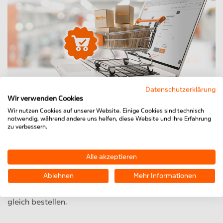
Datenschutzerklärung
Wir verwenden Cookies
Wir nutzen Cookies auf unserer Website. Einige Cookies sind technisch
notwendig, während andere uns helfen, diese Website und Ihre Erfahrung
Produkte
zu verbessern.
Das komplette MiniTec
Aluprofile
Sortiment sowie
Komponenten für die Bereiche Lineartechnik,
Alle akzeptieren
Arbeitsplatzsysteme, Fördertechnik, Schutzsysteme und
Ablehnen
Mehr Informationen
Stahlwellen finden Sie im Bereich Produkte. Die
benötigten Artikel können Sie online anfragen oder
gleich bestellen.