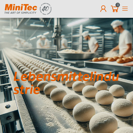
0
DE
Lebensmittelindu
strie