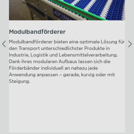
Modulbandförderer
Sc
Modulbandförderer bieten eine optimale Lösung für
Sch
men
den Transport unterschiedlichster Produkte in
Kun
icht
Industrie, Logistik und Lebensmittelverarbeitung.
sind
Dank ihres modularen Aufbaus lassen sich die
Met
Förderbänder individuell an nahezu jede
erhä
Anwendung anpassen – gerade, kurvig oder mit
säu
Steigung.
Sch
emp
nie
ent