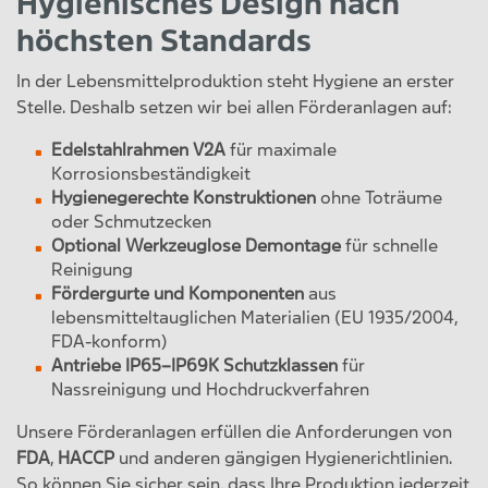
Hygienisches Design nach
höchsten Standards
In der Lebensmittelproduktion steht Hygiene an erster
Stelle. Deshalb setzen wir bei allen Förderanlagen auf:
Edelstahlrahmen V2A
für maximale
Korrosionsbeständigkeit
Hygienegerechte Konstruktionen
ohne Toträume
oder Schmutzecken
Optional Werkzeuglose Demontage
für schnelle
Reinigung
Fördergurte und Komponenten
aus
lebensmitteltauglichen Materialien (EU 1935/2004,
FDA-konform)
Antriebe IP65–IP69K Schutzklassen
für
Nassreinigung und Hochdruckverfahren
Unsere Förderanlagen erfüllen die Anforderungen von
FDA
,
HACCP
und anderen gängigen Hygienerichtlinien.
So können Sie sicher sein, dass Ihre Produktion jederzeit