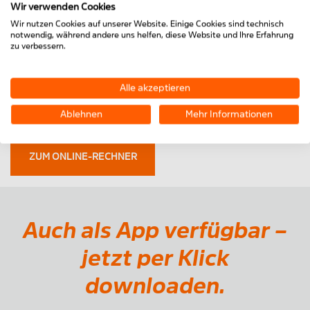
Wir verwenden Cookies
an, ob das eingesetzte Profil für die Anwendung
Wir nutzen Cookies auf unserer Website. Einige Cookies sind technisch
geeignet ist. Liegt die Durchbiegung über den
notwendig, während andere uns helfen, diese Website und Ihre Erfahrung
zulässigen Grenzwerten, wählt man eine stärkere
zu verbessern.
Komponente aus dem MiniTec-Baukasten.
Alle akzeptieren
Ablehnen
Mehr Informationen
ZUM ONLINE-RECHNER
Auch als App verfügbar –
jetzt per Klick
downloaden.