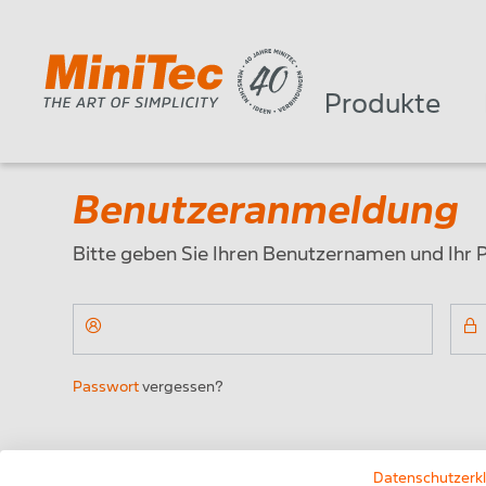
Produkte
Benutzeranmeldung
Bitte geben Sie Ihren Benutzernamen und Ihr 
Benutzername:
Pas
Passwort
vergessen?
Noch kein Konto? Hier können Sie sich registrie
Datenschutzerk