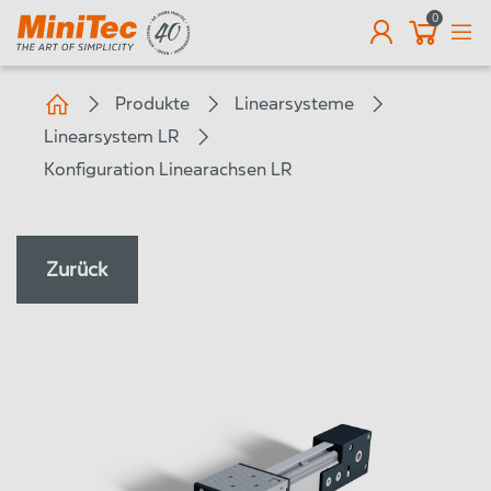
0
DE
Produkte
Linearsysteme
Linearsystem LR
Konfiguration Linearachsen LR
Zurück