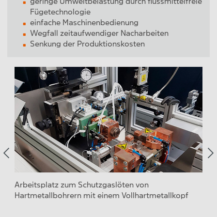
geringe Umweltbelastung durch flussmittelfreie
Fügetechnologie
einfache Maschinenbedienung
Wegfall zeitaufwendiger Nacharbeiten
Senkung der Produktionskosten
 von
Arbeitsplatz zum Schutzgaslöten von
Bei
Hartmetallbohrern mit einem Vollhartmetallkopf
Löt