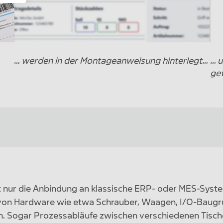
… werden in der Montageanweisung hinterlegt…
… u
gew
cht nur die Anbindung an klassische ERP- oder MES-Sys
 von Hardware wie etwa Schrauber, Waagen, I/O-Baugru
 Sogar Prozessabläufe zwischen verschiedenen Tische