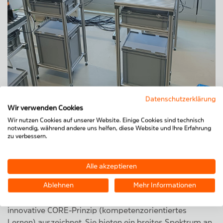
Datenschutzerklärung
Wir verwenden Cookies
Arbeitstische für Industrieroboter auf Basis des MiniTec-
Wir nutzen Cookies auf unserer Website. Einige Cookies sind technisch
notwendig, während andere uns helfen, diese Website und Ihre Erfahrung
Profilbaukastens.
zu verbessern.
Alle akzeptieren
Die SRH Hochschulen sind ein Verbund privater, staatlich
Ablehnen
Mehr Informationen
anerkannter Hochschulen, der sich durch
praxisorientierte Lehre, moderne Campi und das
innovative CORE-Prinzip (kompetenzorientiertes
Lernen) auszeichnet. Sie bieten ein breites Spektrum an