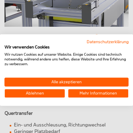
Wichtige Merkmale auf einen
Datenschutzerklärung
Blick
Wir verwenden Cookies
Wir nutzen Cookies auf unserer Website. Einige Cookies sind technisch
notwendig, während andere uns helfen, diese Website und Ihre Erfahrung
zu verbessern.
Werkstückträger
Alle akzeptieren
Präzisionsgefräste Trägerplatte
Von allen Seiten zugänglich, auch von der Unterseite
Ablehnen
Mehr Informationen
Gleitleisten aus antistatischem Polyethylen
Exaktes Positionieren durch Zentrierbuchsen
Quertransfer
Ein- und Ausschleusung, Richtungwechsel
Geringer Platzbedarf