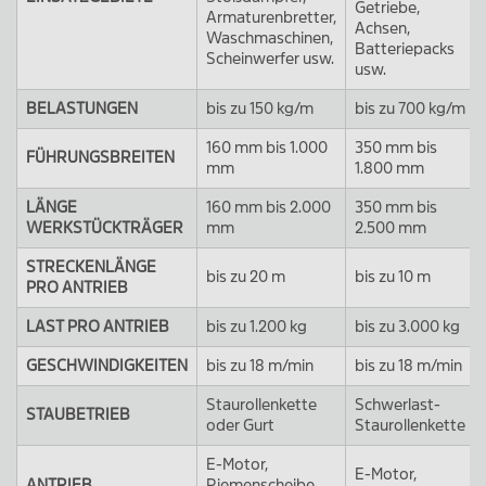
Getriebe,
Armaturenbretter,
Achsen,
Waschmaschinen,
Batteriepacks
Scheinwerfer usw.
usw.
BELASTUNGEN
bis zu 150 kg/m
bis zu 700 kg/m
160 mm bis 1.000
350 mm bis
FÜHRUNGSBREITEN
mm
1.800 mm
LÄNGE
160 mm bis 2.000
350 mm bis
WERKSTÜCKTRÄGER
mm
2.500 mm
STRECKENLÄNGE
bis zu 20 m
bis zu 10 m
PRO ANTRIEB
LAST PRO ANTRIEB
bis zu 1.200 kg
bis zu 3.000 kg
GESCHWINDIGKEITEN
bis zu 18 m/min
bis zu 18 m/min
Staurollenkette
Schwerlast-
STAUBETRIEB
oder Gurt
Staurollenkette
E-Motor,
E-Motor,
ANTRIEB
Riemenscheibe,