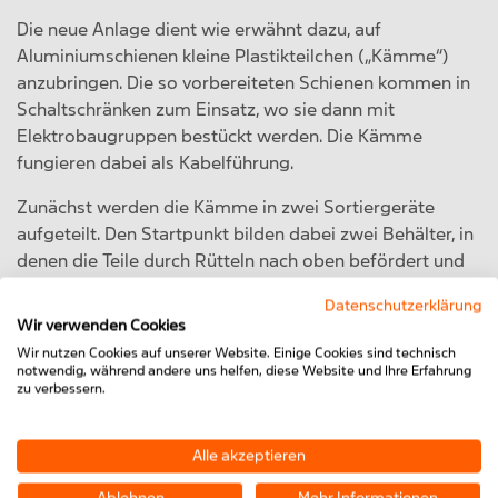
Die neue Anlage dient wie erwähnt dazu, auf
Aluminiumschienen kleine Plastikteilchen („Kämme“)
anzubringen. Die so vorbereiteten Schienen kommen in
Schaltschränken zum Einsatz, wo sie dann mit
Elektrobaugruppen bestückt werden. Die Kämme
fungieren dabei als Kabelführung.
Zunächst werden die Kämme in zwei Sortiergeräte
aufgeteilt. Den Startpunkt bilden dabei zwei Behälter, in
denen die Teile durch Rütteln nach oben befördert und
in diesem Zuge in die korrekte Position gebracht
Datenschutzerklärung
werden. Anschließend gelangen sie über den Außenrand
Wir verwenden Cookies
wieder nach unten und werden über zwei parallele
Wir nutzen Cookies auf unserer Website. Einige Cookies sind technisch
Linearschienen jeweils bis zu einem Treibrad gefördert.
notwendig, während andere uns helfen, diese Website und Ihre Erfahrung
zu verbessern.
Die Treibräder werden durch einen kleinen Servo-
Getriebemotor angetrieben und schieben die
ankommenden Kämme immer weiter nach vorne unter
Alle akzeptieren
sogenannte Schieber.