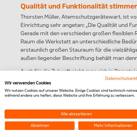
Qualität und Funktionalität stimme
Thorsten Müller, Atemschutzgerätewart, ist vo
Einrichtung sehr angetan: „Die Qualität und Fun
Gerade mit den verschieden großen flexiblen R
Raum die Werkstatt an unterschiedliche Bedür
erstaunlich großen Stauraum für die vielzählig
außen liegender Beschriftung behält man denn
Auch für die Zukunft sieht man sich in Ramstein
Datenschutzerk
Gute an der modularen Bauweise ist, dass auf 
Wir verwenden Cookies
sich im laufenden Arbeitsprozess eine Verbes
Wir nutzen Cookies auf unserer Website. Einige Cookies sind technisch notwe
selbst umgesetzt werden, oder aber MiniTec rea
während andere uns helfen, diese Website und Ihre Erfahrung zu verbessern.
Ergänzungsteilen.“
Alle akzeptieren
Ablehnen
Mehr Informationen