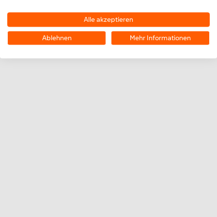
KONTAKT
©2026 MiniTec
Alle akzeptieren
Kontakt
Cookie-Einstellungen
Impressum
Datenschutz
Ablehnen
Mehr Informationen